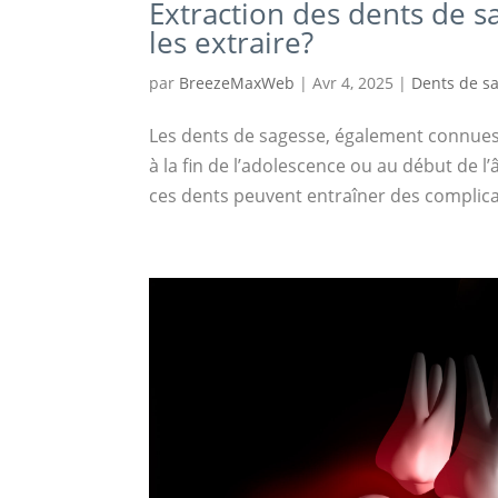
Extraction des dents de s
les extraire?
par
BreezeMaxWeb
|
Avr 4, 2025
|
Dents de s
Les dents de sagesse, également connue
à la fin de l’adolescence ou au début de 
ces dents peuvent entraîner des complicat