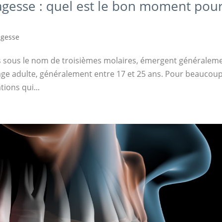
agesse : quel est le bon moment pou
agesse
s sous le nom de troisièmes molaires, émergent généralem
l’âge adulte, généralement entre 17 et 25 ans. Pour beaucoup
ions qui...