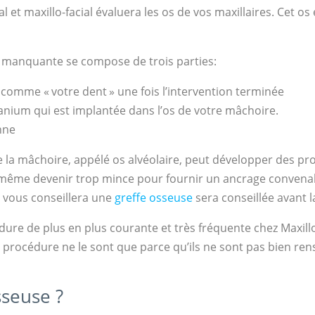
l et maxillo-facial évaluera les os de vos maxillaires. Cet o
t manquante se compose de trois parties:
 comme « votre dent » une fois l’intervention terminée
titanium qui est implantée dans l’os de votre mâchoire.
onne
 la mâchoire, appélé os alvéolaire, peut développer des pro
 même devenir trop mince pour fournir un ancrage convenab
l
vous conseillera une
greffe osseuse
sera conseillée avant l
édure de plus en plus courante et très fréquente chez Maxil
 procédure ne le sont que parce qu’ils ne sont pas bien rens
sseuse ?