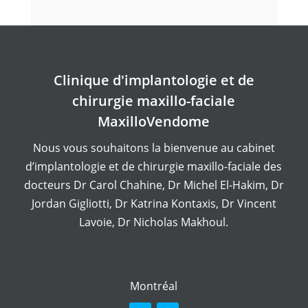
Prix
2014–2016
Clinique d'implantologie et de
Liste d'honneur du doyen, Université
chirurgie maxillo-faciale
McGill
MaxilloVendome
2012
Nous vous souhaitons la bienvenue au cabinet
Mary Jane Ego Trophy
– décerné par les
d’implantologie et de chirurgie maxillo-faciale des
membres de la promotion de
docteurs
Dr Carol Chahine
,
Dr Michel El-Hakim
,
Dr
quatrième année pour : excellence
Jordan Gigliotti
,
Dr Katrina Kontaxis
,
Dr Vincent
académique, collaboration avec les
Lavoie
,
Dr Nicholas Makhoul.
pairs et le personnel, qualité des soins,
participation aux activités
parascolaires.
Montréal
Prix commémoratif Sophie Kanee en
jurisprudence dentaire