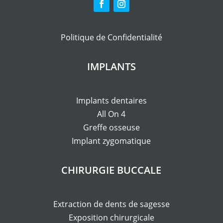
Prix de l’American Academy of Oral and
Maxillofacial Pathology
Politique de Confidentialité
2008–2012
Liste d'honneur du doyen, Université
IMPLANTS
du Manitoba
2011
Implants dentaires
Bourse commémorative Dr. Cal Waddell
All On 4
Western Canada Dental Society
–
Greffe osseuse
reconnaissance du leadership, du
Implant zygomatique
caractère, de l’humanité et du potentiel
de distinction dans la profession
CHIRURGIE BUCCALE
dentaire.
Prix Dr. et Mme T. Hechter
Bourse commémorative Dr. Edgar N. Cole
Extraction de dents de sagesse
– meilleure note en
Pain and Anxiety
Exposition chirurgicale